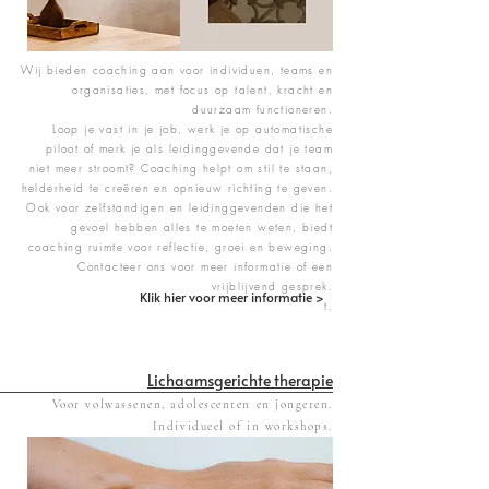
Wij bieden coaching aan voor individuen, teams en
organisaties, met focus op talent, kracht en
duurzaam functioneren.
Loop je vast in je job, werk je op automatische
piloot of merk je als leidinggevende dat je team
niet meer stroomt? Coaching helpt om stil te staan,
helderheid te creëren en opnieuw richting te geven.
Ook voor zelfstandigen en leidinggevenden die het
gevoel hebben alles te moeten weten, biedt
coaching ruimte voor reflectie, groei en beweging.
Contacteer ons voor meer informatie of een
vrijblijvend gesprek.
Klik hier voor meer informatie >
t.
Lichaamsgerichte therapie
Voor volwassenen, adolescenten en jongeren.
Individueel of in workshops.