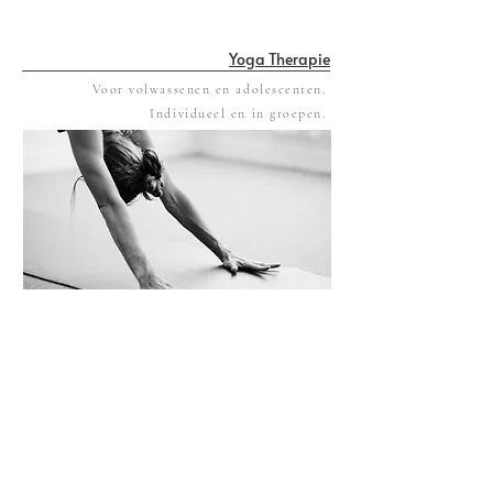
Yoga Therapie
Voor volwassenen en adolescenten.
Individueel en in groepen.
Yoga helpt het lichaam te versterken, soepel te
houden en spanning los te laten, terwijl het
tegelijkertijd rust, focus en mentale veerkracht
bevordert. Somatic yoga verdiept dit proces
door aandacht te brengen naar subtiele
lichaamsgevoelens, waardoor balans, energie
en innerlijke kalmte nog sterker ervaren