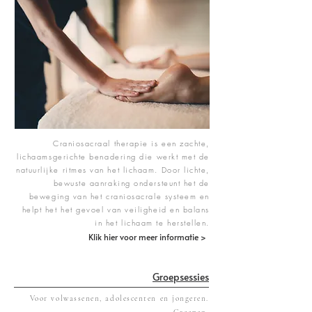
Craniosacraal therapie is een zachte,
lichaamsgerichte benadering die werkt met de
natuurlijke ritmes van het lichaam. Door lichte,
bewuste aanraking ondersteunt het de
beweging van het craniosacrale systeem en
helpt het het gevoel van veiligheid en balans
in het lichaam te herstellen.
Klik hier voor meer informatie >
Groepsessies
Voor volwassenen, adolescenten en jongeren.