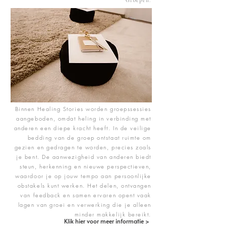
Groepen.
Binnen Healing Stories worden groepssessies
aangeboden, omdat heling in verbinding met
anderen een diepe kracht heeft. In de veilige
bedding van de groep ontstaat ruimte om
gezien en gedragen te worden, precies zoals
je bent. De aanwezigheid van anderen biedt
steun, herkenning en nieuwe perspectieven,
waardoor je op jouw tempo aan persoonlijke
obstakels kunt werken. Het delen, ontvangen
van feedback en samen ervaren opent vaak
lagen van groei en verwerking die je alleen
minder makkelijk bereikt.
Klik hier voor meer informatie >