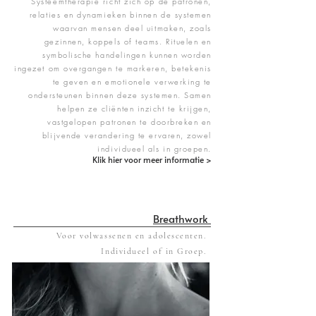
Systeemtherapie richt zich op de patronen,
relaties en dynamieken binnen de systemen
waarvan mensen deel uitmaken, zoals
gezinnen, koppels of teams. Rituelen en
symbolische handelingen kunnen worden
ingezet om overgangen te markeren, betekenis
te geven en emotionele verwerking te
ondersteunen binnen deze systemen. Samen
helpen ze cliënten inzicht te krijgen,
vastgelopen patronen te doorbreken en
blijvende verandering te ervaren, zowel
individueel als in groepen.
Klik hier voor meer informatie >
Breathwork
Voor volwassenen en adolescenten.
Individueel of in Groep.