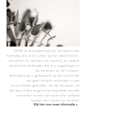
EMDR en Brainspotting zijn therapeutische
methodes die zich richten op het identificeren,
verwerken en loslaten van trauma's en andere
emotionele blokkades die zijn opgeslagen in
de hersenen en het lichaam.
Brainspotting is gebaseer
d op het inzicht dat
ons gezichtsveld verbonden is met
verschillende gebieden van de hersenen, en
dat specifieke oogposities bepaalde neurale
netwerken kunnen activeren die verband
houden met trauma en verdriet.
Klik hier voor meer informatie >