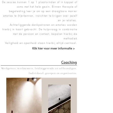
De sessies kunnen 1 op 1 plaatsvinden of in koppel of
soms met het hele gezin. Binnen therapie of
begeleiding leer je om op een draagbare manier
emoties te (h)erkennen, inzichten te krijgen
over jezelf
en je relaties.
Achterliggende denkpatronen en emoties worden
hierbij in kaart gebracht. De hulpvraag in combinatie
met de persoon en context, bepalen hierbij de
methodiek
Veiligheid en openheid staan hierbij altijd centraal.
Klik hier voor meer informatie >
Coaching
Werkgevers, werknemers, leidinggevende en zelfstandigen.
Individueel, groepen en organisaties.