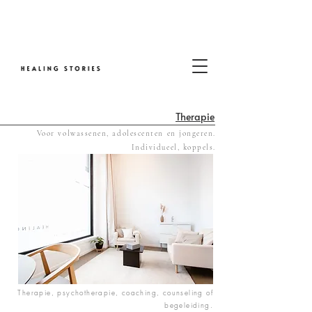
Therapie
Voor volwassenen, adolescenten en jongeren.
Individueel, koppels.
Therapie, psychotherapie, coaching, counseling of
begeleiding.