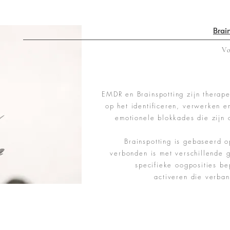
Brai
Vo
EMDR en Brainspotting zijn therape
op het identificeren, verwerken e
emotionele blokkades die zijn 
Brainspotting is gebaseer
d o
verbonden is met verschillende 
specifieke oogposities b
activeren die verba