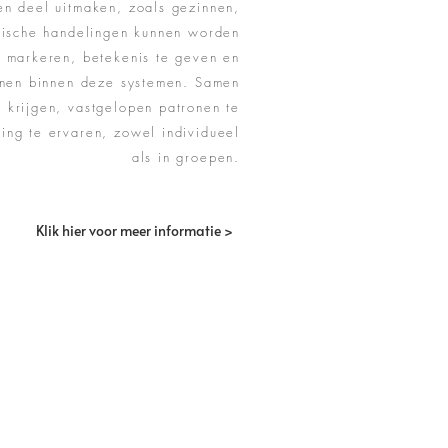
n deel uitmaken, zoals gezinnen,
olische handelingen kunnen worden
 markeren, betekenis te geven en
unen binnen deze systemen. Samen
e krijgen, vastgelopen patronen te
ing te ervaren, zowel individueel
als in groepen.
Klik hier voor meer informatie >