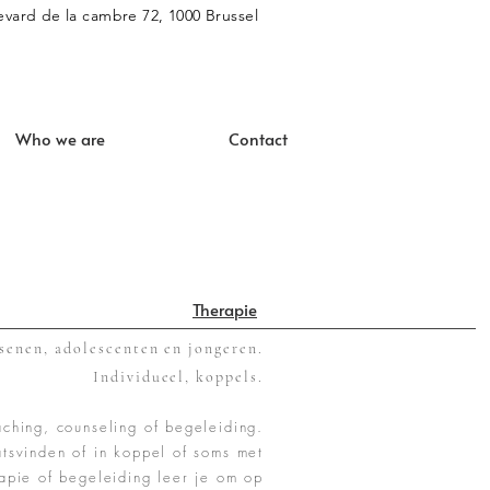
vard de la cambre 72, 1000 Brussel
Who we are
Contact
Therapie
senen, adolescenten en jongeren.
Individueel, koppels.
ching, counseling of begeleiding.
tsvinden of in koppel of soms met
rapie of begeleiding leer je om op