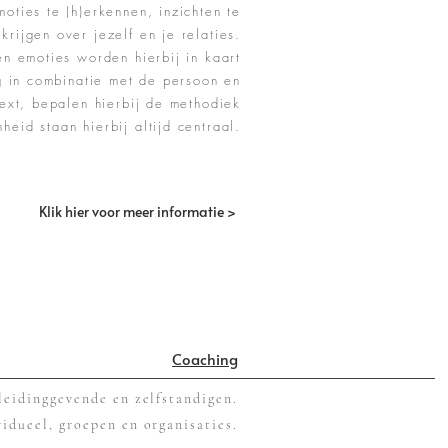
ties te (h)erkennen, inzichten te
krijgen
over jezelf en je relaties.
n emoties worden hierbij in kaart
g in combinatie met de persoon en
ext, bepalen hierbij de methodiek
heid staan hierbij altijd centraal.
Klik hier voor meer informatie >
Coaching
leidinggevende en zelfstandigen.
vidueel, groepen en organisaties.