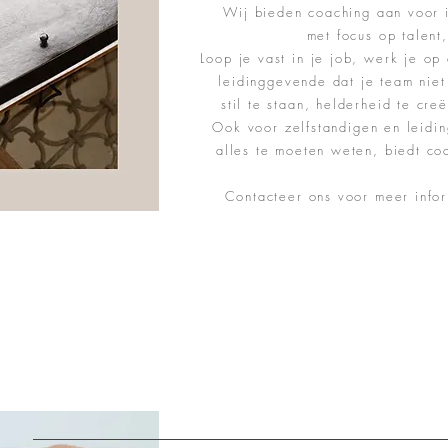
Wij bieden coaching aan voor i
met focus op talent
Loop je vast in je job, werk je op
leidinggevende dat je team nie
stil te staan, helderheid te cre
Ook voor zelfstandigen en leidi
alles te moeten weten, biedt coa
Contacteer ons voor meer infor