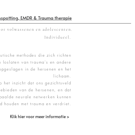
nspotting, EMDR & Trauma therapie
or volwassenen en adolescenten.
Individueel.
utische methodes die zich richten
n loslaten van trauma's en andere
opgeslagen in de hersenen en het
lichaam.
p het inzicht dat ons gezichtsveld
gebieden van de hersenen, en dat
epaalde neurale netwerken kunnen
nd houden met trauma en verdriet.
Klik hier voor meer informatie >