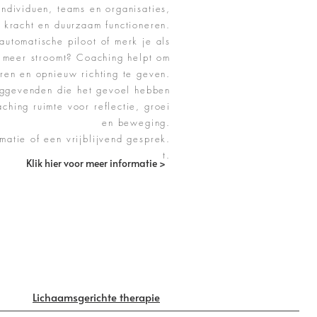
ndividuen, teams en organisaties,
, kracht en duurzaam functioneren.
 automatische piloot of merk je als
t meer stroomt? Coaching helpt om
ëren en opnieuw richting te geven.
nggevenden die het gevoel hebben
ching ruimte voor reflectie, groei
en beweging.
matie of een vrijblijvend gesprek.
t.
Klik hier voor meer informatie >
Lichaamsgerichte therapie