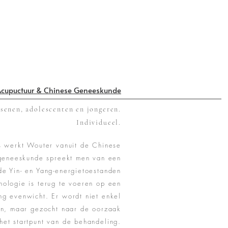
cupuctuur & Chinese Geneeskunde
senen, adolescenten en jongeren.
Individueel.
s werkt Wouter vanuit de Chinese
geneeskunde spreekt men van een
de Yin- en Yang-energietoestanden
hologie is terug te voeren op een
ng evenwicht. Er wordt niet enkel
n, maar gezocht naar de oorzaak
 het startpunt van de behandeling.