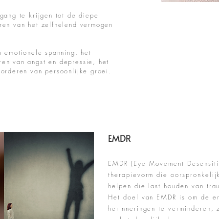
gang te krijgen tot de diepe
ren van het zelfhelend vermogen
n emotionele spanning, het
en van angst en depressie, het
vorderen van persoonlijke groei.
EMDR
EMDR (Eye Movement Desensitiz
therapievorm die oorspronkeli
helpen die last houden van tra
Het doel van EMDR is om de e
herinneringen te verminderen,