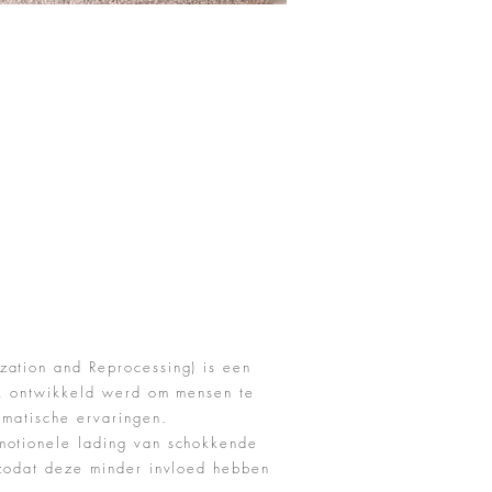
ation and Reprocessing) is een
jk ontwikkeld werd om mensen te
umatische ervaringen.
motionele lading van schokkende
 zodat deze minder invloed hebben