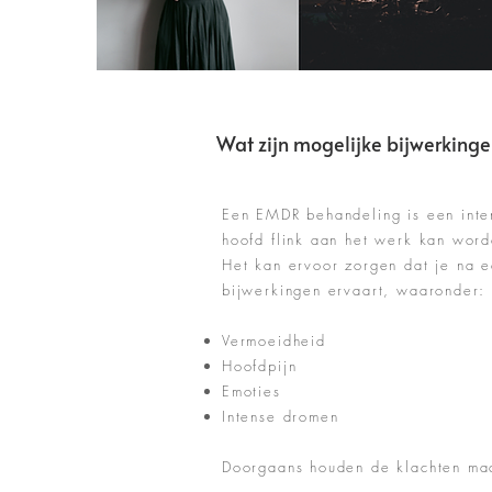
Wat zijn mogelijke bijwerking
Een EMDR behandeling is een inte
hoofd flink aan het werk kan word
Het kan ervoor zorgen dat je na 
bijwerkingen ervaart, waaronder:
Vermoeidheid
Hoofdpijn
Emoties
Intense dromen
Doorgaans houden de klachten ma