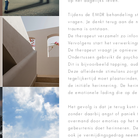
op het dagelijks leven.
Tijdens de EMDR behandeling st
vragen. Je denkt terug aan de 
trauma is ontstaan.
De therapeut verzamelt zo info
Vervolgens start het verwerking
De therapeut vraagt je opnieuw
Ondertussen gebruikt de psycho
Dit is bijvoorbeeld tapping, aud
Deze afleidende stimulans zorg
tegelijkertijd moet plaatsvinde
de
initiële
herinnering. De heri
de emotionele lading die op de
Het gevolg is dat je terug kunt
zonder daarbij angst of paniek 
overmand door emoties op het m
gebeurtenis doet herinneren. D
ook je vermijdingsgedrag neemt