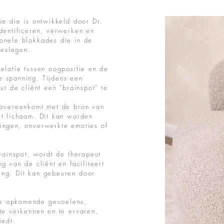
ie die is ontwikkeld door Dr.
identificeren, verwerken en
onele blokkades die in de
geslagen.
elatie tussen oogpositie en de
e spanning. Tijdens een
ut de cliënt een "brainspot" te
 overeenkomt met de bron van
et lichaam. Dit kan worden
ingen, onverwerkte emoties of
brainspot, wordt de therapeut
g van de cliënt en faciliteert
ing. Dit kan gebeuren door
de opkomende gevoelens,
 te verkennen en te ervaren,
iedt.