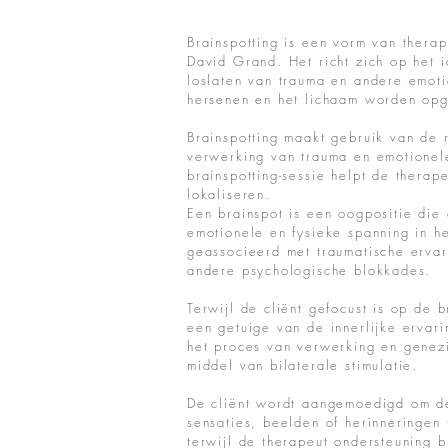
Brainspotting is een vorm van therap
David Grand. Het richt zich op het 
loslaten van trauma en andere emoti
hersenen en het lichaam worden op
Brainspotting maakt gebruik van de r
verwerking van trauma en emotionel
brainspotting-sessie helpt de therape
lokaliseren.
Een brainspot is een oogpositie die
emotionele en fysieke spanning in h
geassocieerd met traumatische ervar
andere psychologische blokkades.
Terwijl de cliënt gefocust is op de 
een getuige van de innerlijke ervarin
het proces van verwerking en genez
middel van bilaterale stimulatie.
De cliënt wordt aangemoedigd om 
sensaties, beelden of herinneringen
terwijl de therapeut ondersteuning b