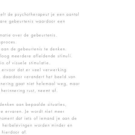
elt de psychotherapeut je een aantal
nare gebeurtenis waardoor een
rmatie over de gebeurtenis.
sproces.
 aan de gebeurtenis te denken.
loog meerdere afleidende stimuli.
io of visuele stimulatie.
t ervoor dat er veel verwerking
n, daardoor verandert het beeld van
nnering gaat niet helemaal weg, maar
 herinnering rust, neemt af.
 denken aan bepaalde situaties,
te ervaren. Je wordt niet meer
oment dat iets of iemand je aan de
e herbelevingen worden minder en
 hierdoor af.