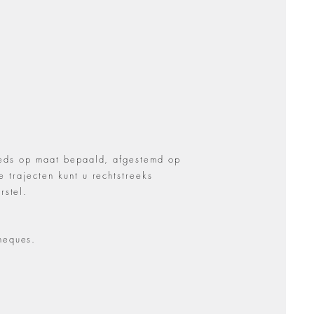
teeds op maat bepaald, afgestemd op
 trajecten kunt u rechtstreeks
rstel.
heques.