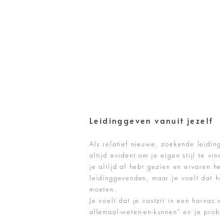
Leidinggeven vanuit jezelf
Als relatief nieuwe, zoekende leidin
altijd evident om je eigen stijl te vi
je altijd al hebt gezien en ervaren h
leidinggevenden, maar je voelt dat h
moeten.
Je voelt dat je vastzit in een harnas 
allemaal-weten-en-kunnen” en je pro