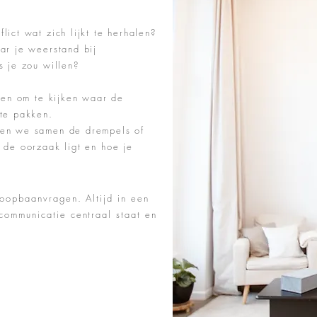
ict wat zich lijkt te herhalen?
ar je weerstand bij
s je zou willen?
emen om te kijken waar de
 te pakken.
ren we samen de drempel
s
of
 de oorzaak ligt en hoe je
loopbaanvragen. Altijd in een
communicatie centraal staat en