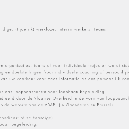
ndige, (tijdelijk) werkloze, interim werkers, Teams
en organisaties, teams of voor individuele trajecten wordt s
g en doelstellingen. Voor individuele coaching of persoonlijke
van uw voorkeur voor meer informatie en een persoonlijk voo
en aan loopbaancentra voor loopbaan begeleiding.
sidieerd door de Vlaamse Overheid in de vorm van loopbaanc
p de website van de VDAB. (in Vlaanderen en Brussel)
oondienst of zelfstandige)
pbaan begeleiding.