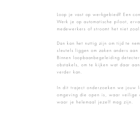
Loop je vast op werkgebied? Een confl
Werk je op automatische piloot, erva
medewerkers of stroomt het niet zoal
Dan kan het nuttig zijn om tijd te n
sleutels liggen om zaken anders aan
Binnen loopbaanbegeleiding detecte
obstakels, om te kijken wat daar aan
verder kan.
In dit traject onderzoeken we jouw 
omgeving die open is, waar veilige 
waar je helemaal jezelf mag zijn.