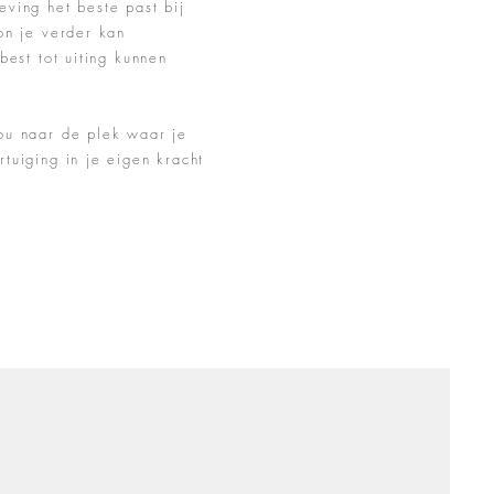
ving het beste past bij
on je verder kan
best tot uiting kunnen
ou naar de plek waar je
tuiging in je eigen kracht