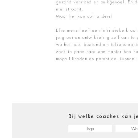
gezond verstand en buikgevoel. En d
niet stroomt.
Maar het kan ook anders!
Elke mens
heeft
een intrinsieke krach
je groei en ontwikkeling zelf aan te 
we het
heel
boeiend om telkens opn
zoek te gaan naar een manier hoe ze
mogelijkheden en potentieel kunnen 
Bij welke coaches kan j
Inge
Wou