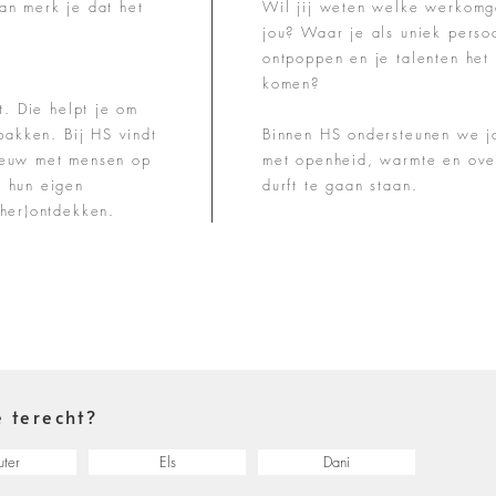
an merk je dat het
Wil jij weten welke werkomge
jou? Waar je als uniek perso
ontpoppen en je talenten het 
komen?
t. Die helpt je om
pakken. Bij HS vindt
Binnen HS ondersteunen we j
ieuw met mensen op
met openheid, warmte en over
 hun eigen
durft te gaan staan.
(her)ontdekken.
e terecht?
ter
Els
Dani