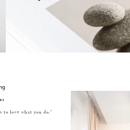
ng
es
s to love what you do."