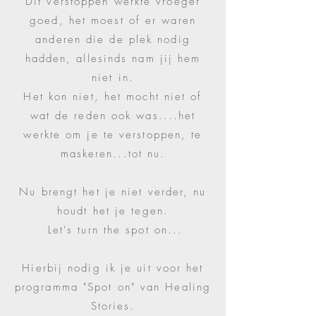
Dit verstoppen werkte vroeger
goed, het moest of er waren
anderen die de plek nodig
hadden, all
esinds nam jij hem
niet in.
Het kon niet, het mocht niet of
wat de reden
ook was....het
werkte om je te verstoppe
n, te
maskeren...tot nu.
Nu brengt het je niet verder, nu
houdt het je tegen.
Let's turn the spot on...
Hierbij nodig ik je uit voor het
programma "Spot on" van Healing
Stories.