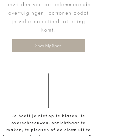
bevrijden van de belemmerende
overtuigingen, patronen zodat
je volle potentieel tot uiting
komt.
Save My Spot
In this webinar we will cover
Je hoeft je niet op te blazen, te
overschreeuwen, onzichtbaar te
maken, te pleasen of de clown uit te