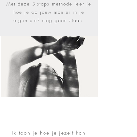
Met deze
5-staps methode leer
je
hoe je op jouw manier in je
eigen plek mag gaan staan.
Presented by Tamala Francis,
Founder & CEO at Francis & Co.
Ik toon je hoe je jezelf kan