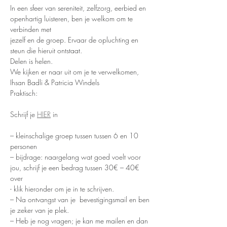
In een sfeer van sereniteit, zelfzorg, eerbied en 
openhartig luisteren, ben je welkom om te 
verbinden met
jezelf en de groep. Ervaar de opluchting en 
steun die hieruit ontstaat.
Delen is helen.
We kijken er naar uit om je te verwelkomen,
Ihsan Badli & Patricia Windels
Praktisch:
Schrijf je 
HIER
 in
– kleinschalige groep tussen tussen 6 en 10 
personen
– bijdrage: naargelang wat goed voelt voor 
jou, schrijf je een bedrag tussen 30€ – 40€ 
over
- klik hieronder om je in te schrijven.
– Na ontvangst van je  bevestigingsmail en ben 
je zeker van je plek.
– Heb je nog vragen; je kan me mailen en dan 