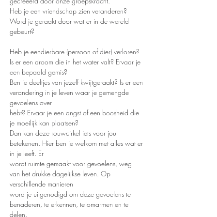
gecreëerd door onze groepskracht.
Heb je een vriendschap zien veranderen? 
Word je geraakt door wat er in de wereld 
gebeurt?
Heb je eendierbare (persoon of dier) verloren? 
Is er een droom die in het water valt? Ervaar je 
een bepaald gemis?
Ben je deeltjes van jezelf kwijtgeraakt? Is er een 
verandering in je leven waar je gemengde 
gevoelens over
hebt? Ervaar je een angst of een boosheid die 
je moeilijk kan plaatsen?
Dan kan deze rouwcirkel iets voor jou 
betekenen. Hier ben je welkom met alles wat er 
in je leeft. Er
wordt ruimte gemaakt voor gevoelens, weg 
van het drukke dagelijkse leven. Op 
verschillende manieren
word je uitgenodigd om deze gevoelens te 
benaderen, te erkennen, te omarmen en te 
delen.