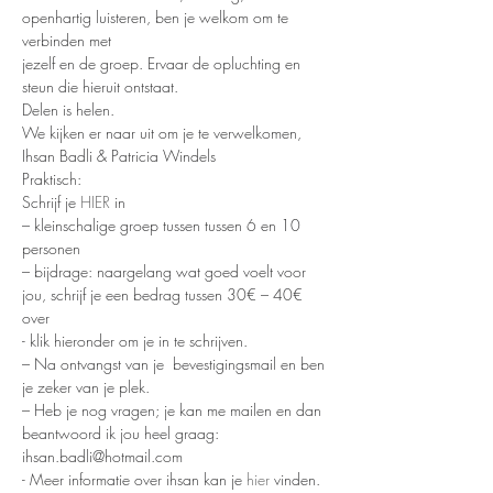
openhartig luisteren, ben je welkom om te 
verbinden met
jezelf en de groep. Ervaar de opluchting en 
steun die hieruit ontstaat.
Delen is helen.
We kijken er naar uit om je te verwelkomen,
Ihsan Badli & Patricia Windels
Praktisch:
Schrijf je 
HIER
 in
– kleinschalige groep tussen tussen 6 en 10 
personen
– bijdrage: naargelang wat goed voelt voor 
jou, schrijf je een bedrag tussen 30€ – 40€ 
over
- klik hieronder om je in te schrijven.
– Na ontvangst van je  bevestigingsmail en ben 
je zeker van je plek.
– Heb je nog vragen; je kan me mailen en dan 
beantwoord ik jou heel graag:
ihsan.badli@hotmail.com
- Meer informatie over ihsan kan je 
hier
 vinden.