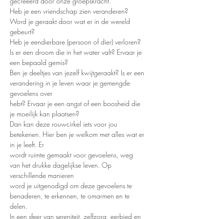
gecreëerd door onze groepskracht.
Heb je een vriendschap zien veranderen? 
Word je geraakt door wat er in de wereld 
gebeurt?
Heb je eendierbare (persoon of dier) verloren? 
Is er een droom die in het water valt? Ervaar je 
een bepaald gemis?
Ben je deeltjes van jezelf kwijtgeraakt? Is er een 
verandering in je leven waar je gemengde 
gevoelens over
hebt? Ervaar je een angst of een boosheid die 
je moeilijk kan plaatsen?
Dan kan deze rouwcirkel iets voor jou 
betekenen. Hier ben je welkom met alles wat er 
in je leeft. Er
wordt ruimte gemaakt voor gevoelens, weg 
van het drukke dagelijkse leven. Op 
verschillende manieren
word je uitgenodigd om deze gevoelens te 
benaderen, te erkennen, te omarmen en te 
delen.
In een sfeer van sereniteit, zelfzorg, eerbied en 