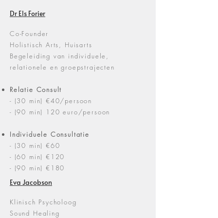
Dr Els Forier
Co-Founder
Holistisch Arts, Huisarts
Begeleiding van individuele,
relationele en groepstrajecten
Relatie
Consult
- (30 min)
€
40/persoon
- (90 min) 120 euro/persoon
Individuele
Consultatie
- (30 min)
€
60
- (60 min)
€
120
- (90 min)
€
180
Eva Jacobson
Klinisch Psycholoog
Sound Healing