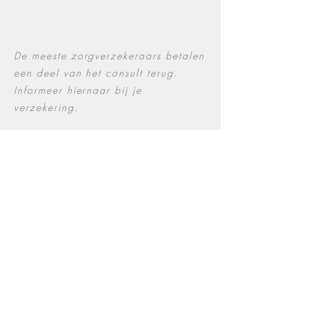
De meeste zorgverzekeraars betalen
een deel van het consult terug.
Informeer hiernaar bij je
verzekering.
Goed om te weten
Wij verzoeken je vriendelijk om
je afspraak minstens 24 uur van