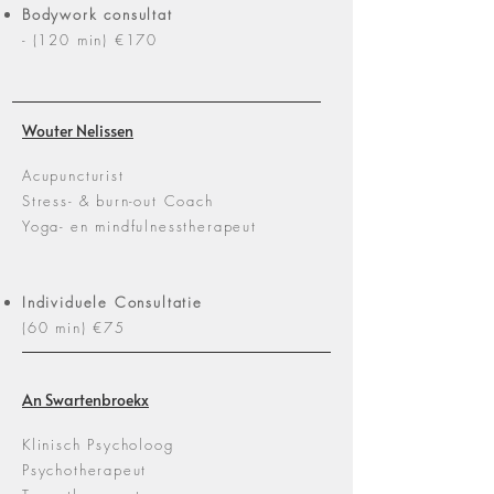
Bodywork
consultat
- (120 min) €170
Wouter Nelissen
Acupuncturist
Stress- & burn-out Coach
Yoga- en mindfulnesstherapeut
Individuele
Consultatie
(60 min)
€
75
An Swartenbroekx
Klinisch Psycholoog
Psychotherapeut