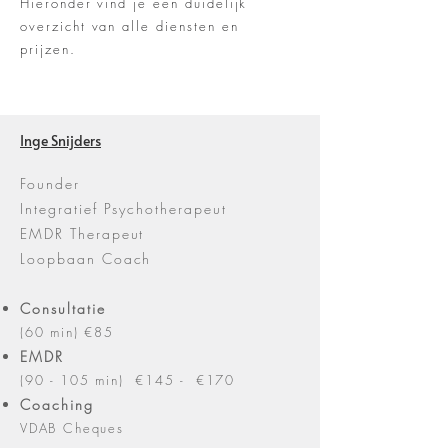
Hieronder vind je een duidelijk
overzicht van alle diensten en
prijzen.
Inge Snijders
Founder
Integratief Psychotherapeut
EMDR Therapeut
Loopbaan Coach
Consultatie
(60 min) €85
EMDR
(90 - 105 min) €145 - €170
Coaching
VDAB Cheques