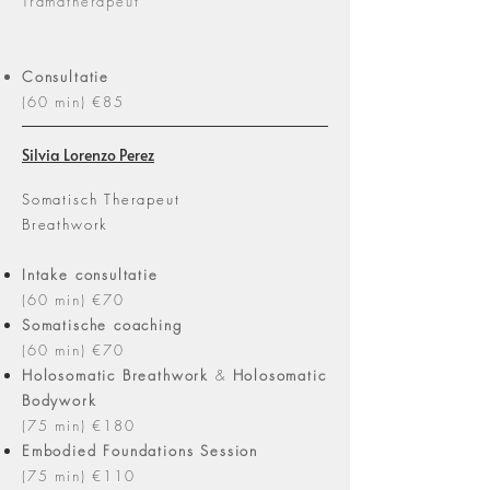
Tramatherapeut
Consultatie
(60 min)
€85
Silvia Lorenzo Perez
Somatisch Therapeut
Breathwork
Intake
consultatie
(60 min) €70
Somatische
coaching
(60 min) €70
Holosomatic
Breathwork
&
Holosomatic
Bodywork
(75 min) €180
Embodied
Foundations
Session
(75 min) €110